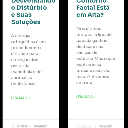
Desvendando
Contorno
o Distúrbio
Facial Está
e Suas
em Alta?
Soluções
Nos últimos
tempos, a lipo de
A cirurgia
papada ganhou
ortognática é um
destaque nas
procedimento
clínicas de
utilizado para
estética. Mas o que
correção dos
explica essa
ossos da
procura cada vez
mandíbula e de
maior? Vivemos
anomalias
uma era
dentofaciais.
LEIA MAIS »
LEIA MAIS »
14 01 2026
Nenhum
16 12 2025
Nenhum