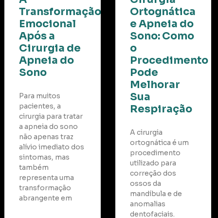
Transformação
Ortognática
to
Emocional
e Apneia do
Após a
Sono: Como
Cirurgia de
o
Apneia do
Procedimento
Sono
Pode
Melhorar
Sua
Para muitos
pacientes, a
Respiração
cirurgia para tratar
a apneia do sono
A cirurgia
não apenas traz
ortognática é um
alívio imediato dos
procedimento
sintomas, mas
utilizado para
também
correção dos
representa uma
ossos da
transformação
mandíbula e de
abrangente em
anomalias
dentofaciais.