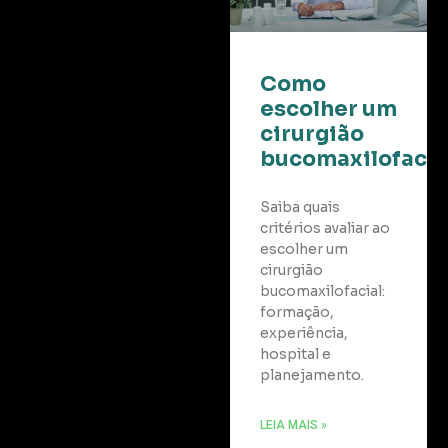
Como
escolher um
cirurgião
bucomaxilofacia
Saiba quais
critérios avaliar ao
escolher um
cirurgião
bucomaxilofacial:
formação,
experiência,
hospital e
planejamento.
LEIA MAIS »