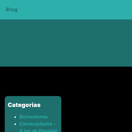
Blog
Categorias
Bichectomia
Cervicoplastia –
(Lipo de Papada)