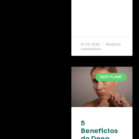
10 04 2026
Nenhum
comentário
DEEP PLANE
5
Benefícios
do Deep