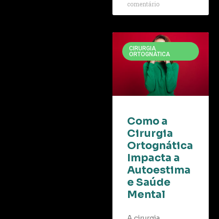
comentário
CIRURGIA
ORTOGNÁTICA
Como a
Cirurgia
Ortognática
Impacta a
Autoestima
e Saúde
Mental
A cirurgia