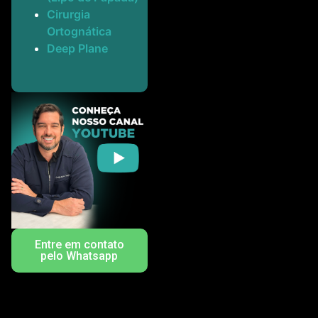
Cirurgia
Ortognática
Deep Plane
Entre em contato
pelo Whatsapp