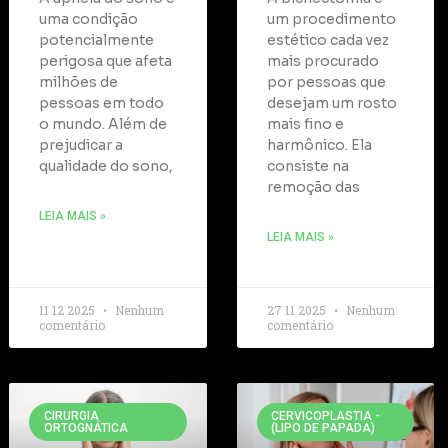
uma condição
um procedimento
potencialmente
estético cada vez
perigosa que afeta
mais procurado
milhões de
por pessoas que
pessoas em todo
desejam um rosto
o mundo. Além de
mais fino e
prejudicar a
harmônico. Ela
qualidade do sono,
consiste na
remoção das
LEIA MAIS »
LEIA MAIS »
11 12 2025
Nenhum
27 11 2025
Nenhum
comentário
comentário
CIRURGIA
CERVICOPLASTIA -
ORTOGNÁTICA
(LIPO DE PAPADA)