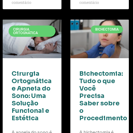
comentário
comentário
CIRURGIA
BICHECTOMIA
ORTOGNÁTICA
Cirurgia
Bichectomia:
Ortognática
Tudo o que
e Apneia do
Você
Sono: Uma
Precisa
Solução
Saber sobre
Funcional e
o
Estética
Procedimento
A apneia do sono é
A bichectomia é