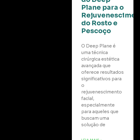
Plane para o
Rejuvenescimen
do Rosto e
Pescoço
O Deep Plane é
uma técnica
cirúrgica estética
avançada que
oferece resultados
significativos para
o
rejuvenescimento
facial,
especialmente
para aqueles que
buscam uma
solução de