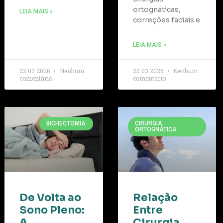
ortognáticas,
LEIA MAIS »
correções faciais e
LEIA MAIS »
22 03 2026
Nenhum
20 03 2026
Nenhum
comentário
comentário
BICHECTOMIA
CIRURGIA
ORTOGNÁTICA
De Volta ao
Relação
Sono Pleno:
Entre
A
Cirurgia