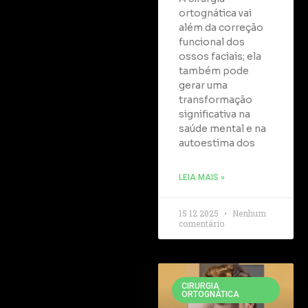
ortognática vai
além da correção
funcional dos
ossos faciais; ela
também pode
gerar uma
transformação
significativa na
saúde mental e na
autoestima dos
LEIA MAIS »
15 12 2025
Nenhum
comentário
CIRURGIA
ORTOGNÁTICA