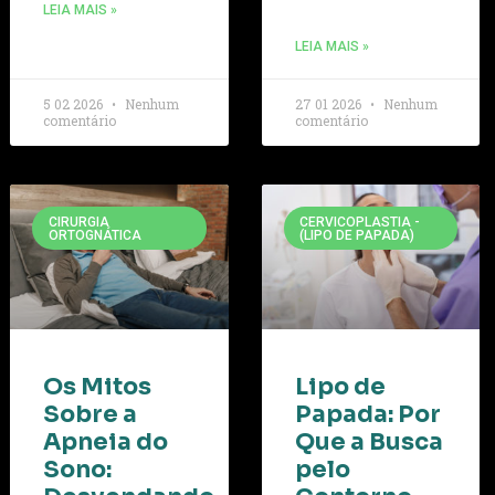
LEIA MAIS »
LEIA MAIS »
5 02 2026
Nenhum
27 01 2026
Nenhum
comentário
comentário
CIRURGIA
CERVICOPLASTIA -
ORTOGNÁTICA
(LIPO DE PAPADA)
Os Mitos
Lipo de
Sobre a
Papada: Por
Apneia do
Que a Busca
Sono:
pelo