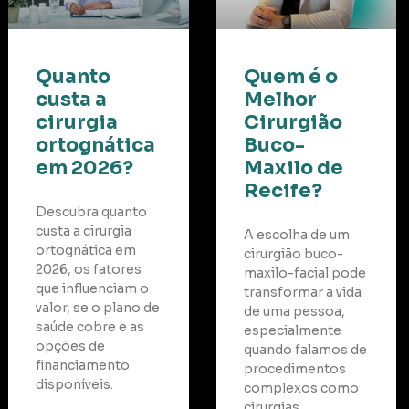
Quanto
Quem é o
custa a
Melhor
cirurgia
Cirurgião
l?
ortognática
Buco-
em 2026?
Maxilo de
Recife?
Descubra quanto
custa a cirurgia
A escolha de um
ortognática em
cirurgião buco-
2026, os fatores
maxilo-facial pode
que influenciam o
transformar a vida
valor, se o plano de
de uma pessoa,
saúde cobre e as
especialmente
opções de
quando falamos de
financiamento
procedimentos
disponíveis.
complexos como
cirurgias