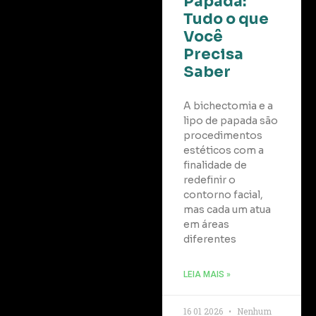
Papada:
Tudo o que
Você
Precisa
Saber
A bichectomia e a
lipo de papada são
procedimentos
estéticos com a
finalidade de
redefinir o
contorno facial,
mas cada um atua
em áreas
diferentes
LEIA MAIS »
16 01 2026
Nenhum